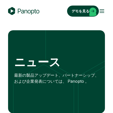
コ
ン
デモを見る
テ
P
ン
a
ツ
n
へ
o
ス
p
キ
t
ッ
o
ニュース
プ
最新の製品アップデート、パートナーシップ、
および企業発表については、 Panopto 。