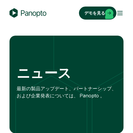
コ
ン
デモを見る
テ
P
ン
a
ツ
n
へ
o
ス
p
キ
t
ッ
o
ニュース
プ
最新の製品アップデート、パートナーシップ、
および企業発表については、 Panopto 。