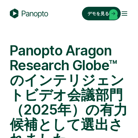
コ
ン
デモを見る
テ
P
ン
a
ツ
n
へ
o
Panopto Aragon
ス
p
キ
Research Globe™
t
ッ
o
のインテリジェン
プ
トビデオ会議部門
（2025年）の有力
候補として選出さ