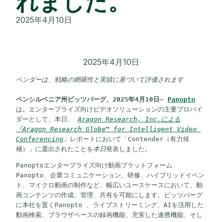
れました。
2025年4月10日
2025年4月10日
ベンダーは、戦略の網羅性と実績に基づいて評価されます
ペンシルベニア州ピッツバーグ、2025年4月10日
– 
Panopto
は
、
エンタープライズ向けビデオソリューションの主要プロバイ
ダーとして、本日、 
Aragon Research, Inc.による
『Aragon Research Globe™ for Intelligent Video 
Conferencing
」
レポートにおいて「Contender（有力候
補）」に選出されたことを
本日
発表しました。
Panoptoエンタープライズ向け動画プラットフォーム
Panopto、企業コミュニケーション、研修、ハイブリッドイベン
ト、マイクロ動画の制作など、幅広いユースケースにおいて、動
画コンテンツの作成、管理、共有を可能にします。ピッツバーグ
に本社を置くPanopto 、ライブストリーミング、AIを活用した
動画検索、ブラウザベースの録画機能、充実した連携機能、そし