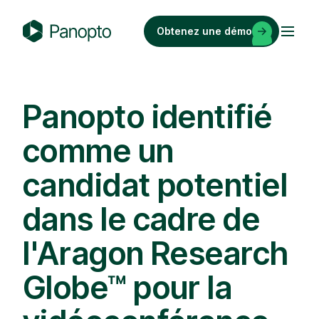
Passer
au
Obtenez une démo
contenu
P
a
n
o
Panopto identifié
p
comme un
t
o
candidat potentiel
dans le cadre de
l'Aragon Research
Globe™ pour la