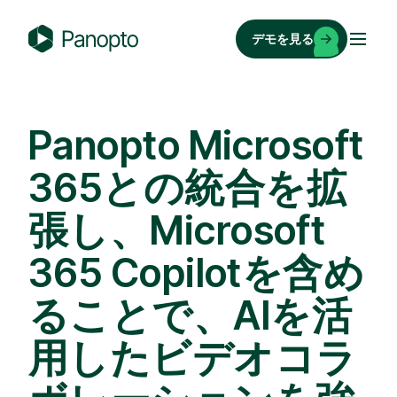
コ
ン
デモを見る
テ
P
ン
a
ツ
n
へ
o
Panopto Microsoft
ス
p
キ
365との統合を拡
t
ッ
o
張し、Microsoft
プ
365 Copilotを含め
ることで、AIを活
用したビデオコラ