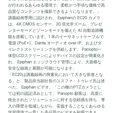
が行われるあらゆる環境で、柔軟かつ手頃な価格で高
品質なコンテンツを撮影できるようになります。」
講義録画専用に設計され、 Epiphanの EC20 カメラ
は、4K CMOS センサー、20 倍光学ズーム、プレゼ
ンターモードとゾーンモードを備えた AI 自動追跡機
能を搭載しています。1 本のイーサネットケーブルで
電源 (PoE+)、Dante オーディオ over IP、およびダ
イレクトストリーミングを供給します。 Panopto一
体型LCDスクリーンによりデバイスの設定が簡素化さ
れ、 Epiphan エッジクラウド管理により、大規模な
安全な録画と展開が可能になります。
「EC20は講義録画の簡素化において大きな前進とな
る」と、製品担当副社長のユスファ・トゥレイ氏は述
べた。 Epiphan ビデオ。「この種のPTZカメラとし
ては初の認証済みとして、 Panopto 顧客は、高度に
統合されたソリューションに対する信頼感を持ち、導
入の障壁を低減しながら、妥協することなくあらゆる
学習環境で一貫した高品質のビデオを利用できま