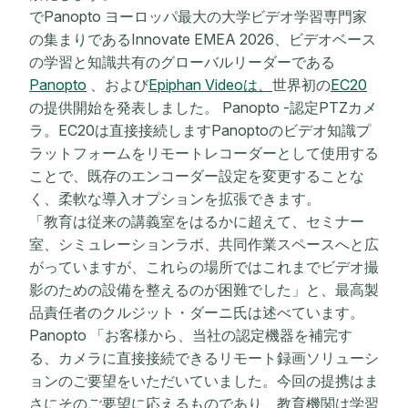
でPanopto ヨーロッパ最大の大学ビデオ学習専門家
の集まりであるInnovate EMEA 2026、ビデオベース
の学習と知識共有のグローバルリーダーである
Panopto
、および
Epiphan Videoは、
世界初の
EC20
の提供開始を発表しました。 Panopto -認定PTZカメ
ラ。EC20は直接接続しますPanoptoのビデオ知識プ
ラットフォームをリモートレコーダーとして使用する
ことで、既存のエンコーダー設定を変更することな
く、柔軟な導入オプションを拡張できます。
「教育は従来の講義室をはるかに超えて、セミナー
室、シミュレーションラボ、共同作業スペースへと広
がっていますが、これらの場所ではこれまでビデオ撮
影のための設備を整えるのが困難でした」と、最高製
品責任者のクルジット・ダーニ氏は述べています。
Panopto 「お客様から、当社の認定機器を補完す
る、カメラに直接接続できるリモート録画ソリューシ
ョンのご要望をいただいていました。今回の提携はま
さにそのご要望に応えるものであり、教育機関は学習