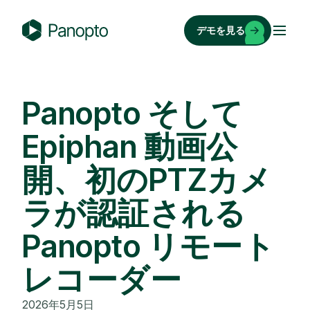
コ
ン
デモを見る
テ
P
ン
a
ツ
n
へ
o
Panopto そして
ス
p
キ
Epiphan 動画公
t
ッ
o
開、初のPTZカメ
プ
ラが認証される
Panopto リモート
レコーダー
2026年5月5日