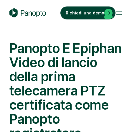
Vai
al
Richiedi una demo
contenuto
P
a
n
o
Panopto E Epiphan
p
Video di lancio
t
o
della prima
telecamera PTZ
certificata come
Panopto