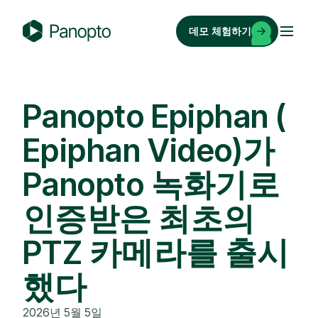
콘
텐
데모 체험하기
츠
P
로
a
바
n
로
o
Panopto Epiphan (
가
p
기
Epiphan Video)가
t
o
Panopto 녹화기로
인증받은 최초의
PTZ 카메라를 출시
했다
2026년 5월 5일