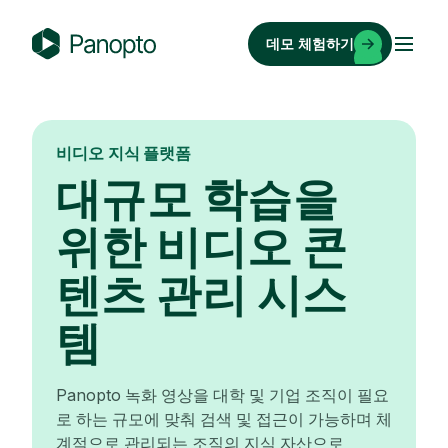
콘
텐
데모 체험하기
츠
P
로
a
바
n
로
o
비디오 지식 플랫폼
가
p
대규모 학습을
기
t
o
위한 비디오 콘
텐츠 관리 시스
템
Panopto 녹화 영상을 대학 및 기업 조직이 필요
로 하는 규모에 맞춰 검색 및 접근이 가능하며 체
계적으로 관리되는 조직의 지식 자산으로