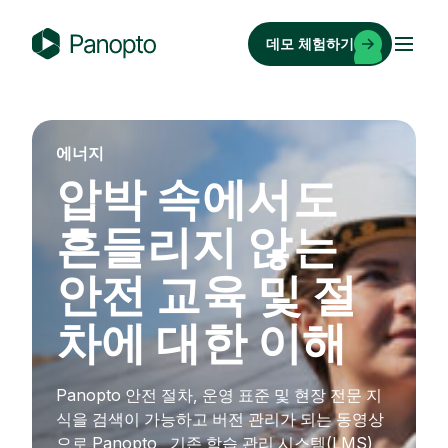
콘
텐
데모 체험하기
츠
P
로
a
바
n
로
o
에너지
가
p
압박 속에서도
기
t
o
흔들리지 않는
안전 교육 및 절
차에 대한 이해
Panopto 안전 절차, 운영 표준 및 현장 전문 지
식을 검색이 가능하고 버전 관리가 되는 동영상
으로 Panopto , 기존 학습 관리 시스템(LMS)