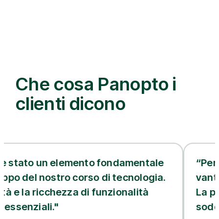
Che cosa Panopto i
clienti dicono
lemento fondamentale
“Per il team qui a
ro corso di tecnologia.
vantaggi principali
ezza di funzionalità
La piattaforma vid
soddisfare tutte l