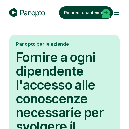
Vai
al
Richiedi una demo
contenuto
P
a
n
o
Panopto per le aziende
p
Fornire a ogni
t
o
dipendente
l'accesso alle
conoscenze
necessarie per
svolgere il