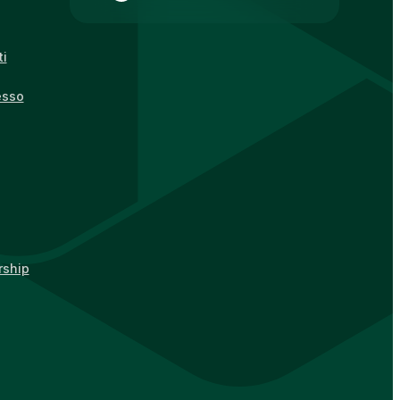
ti
esso
rship