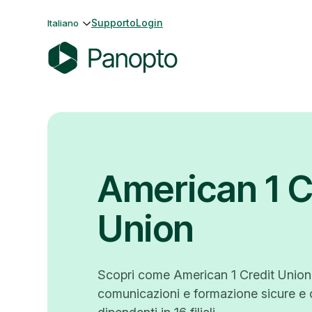
Vai
Supporto
Login
Italiano
al
contenuto
P
a
n
o
p
t
American 1 C
o
Union
Scopri come American 1 Credit Union 
comunicazioni e formazione sicure e 