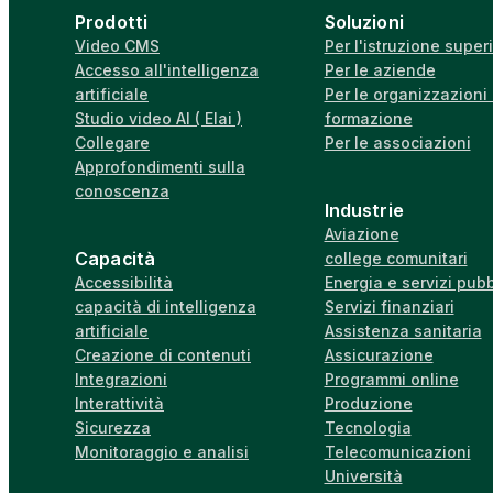
Prodotti
Soluzioni
Video CMS
Per l'istruzione super
Accesso all'intelligenza
Per le aziende
artificiale
Per le organizzazioni 
Studio video AI ( Elai )
formazione
Collegare
Per le associazioni
Approfondimenti sulla
conoscenza
Industrie
Aviazione
Capacità
college comunitari
Accessibilità
Energia e servizi pubb
capacità di intelligenza
Servizi finanziari
artificiale
Assistenza sanitaria
Creazione di contenuti
Assicurazione
Integrazioni
Programmi online
Interattività
Produzione
Sicurezza
Tecnologia
Monitoraggio e analisi
Telecomunicazioni
Università