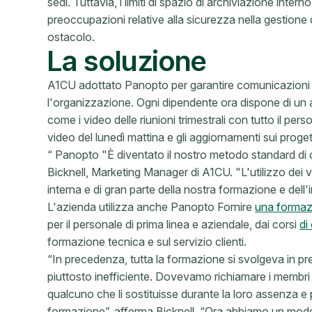
sedi. Tuttavia, i limiti di spazio di archiviazione intern
preoccupazioni relative alla sicurezza nella gestione 
ostacolo.
La soluzione
A1CU adottato Panopto per garantire comunicazioni in
l'organizzazione. Ogni dipendente ora dispone di un
come i video delle riunioni trimestrali con tutto il pers
video del lunedì mattina e gli aggiornamenti sui proget
“ Panopto "È diventato il nostro metodo standard di
Bicknell, Marketing Manager di A1CU. "L'utilizzo dei 
interna e di gran parte della nostra formazione e dell
L'azienda utilizza anche Panopto Fornire
una formaz
per il personale di prima linea e aziendale, dai corsi
di
formazione tecnica e sul servizio clienti.
“In precedenza, tutta la formazione si svolgeva in pr
piuttosto inefficiente. Dovevamo richiamare i membri del
qualcuno che li sostituisse durante la loro assenza e p
formazione”, afferma Bicknell. “Ora abbiamo un modell