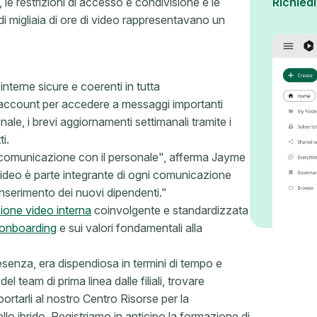
o, le restrizioni di accesso e condivisione e le
Richied
di migliaia di ore di video rappresentavano un
terne sicure e coerenti in tutta
 account per accedere a messaggi importanti
onale, i brevi aggiornamenti settimanali tramite i
ti.
 comunicazione con il personale", afferma Jayme
video è parte integrante di ogni comunicazione
'inserimento dei nuovi dipendenti."
ione video interna
coinvolgente e standardizzata
 onboarding
e sui valori fondamentali alla
esenza, era dispendiosa in termini di tempo e
 team di prima linea dalle filiali, trovare
ortarli al nostro Centro Risorse per la
o ibrido. Registriamo in anticipo la formazione di