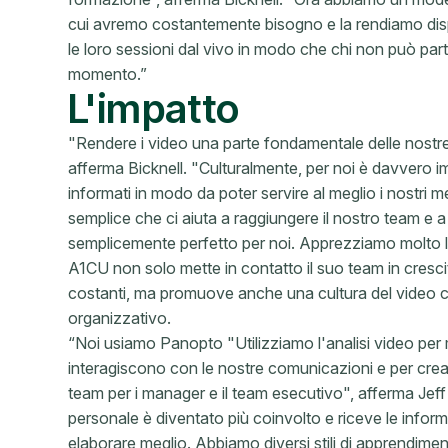
cui avremo costantemente bisogno e la rendiamo disponi
le loro sessioni dal vivo in modo che chi non può par
momento.”
L'impatto
"Rendere i video una parte fondamentale delle nostre 
afferma Bicknell. "Culturalmente, per noi è davvero im
informati in modo da poter servire al meglio i nostri
semplice che ci aiuta a raggiungere il nostro team e
semplicemente perfetto per noi. Apprezziamo molto l
A1CU non solo mette in contatto il suo team in cres
costanti, ma promuove anche una cultura del video ch
organizzativo.
“Noi usiamo Panopto "Utilizziamo l'analisi video per 
interagiscono con le nostre comunicazioni e per creare r
team per i manager e il team esecutivo", afferma Jeff
personale è diventato più coinvolto e riceve le info
elaborare meglio. Abbiamo diversi stili di apprendime