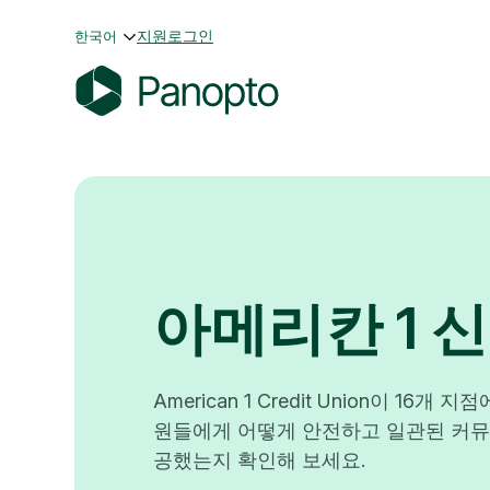
콘
지원
로그인
한국어
텐
츠
로
P
바
a
로
n
가
o
기
p
t
o
아메리칸 1 
American 1 Credit Union이 16개
원들에게 어떻게 안전하고 일관된 커뮤
공했는지 확인해 보세요.