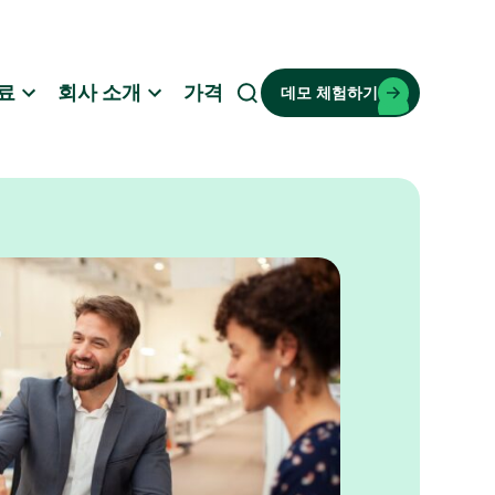
료
회사 소개
가격
데모 체험하기
검
색