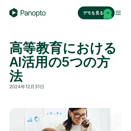
コ
ン
デモを見る
テ
P
ン
a
ツ
n
へ
o
高等教育における
ス
p
キ
AI活用の5つの方
t
ッ
o
法
プ
2024年12月31日