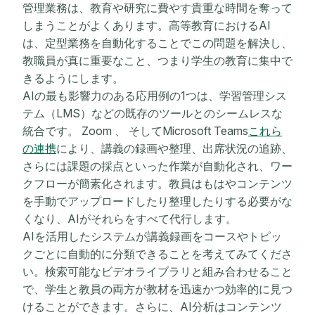
管理業務は、教育や研究に費やす貴重な時間を奪って
しまうことがよくあります。高等教育におけるAI
は、定型業務を自動化することでこの問題を解決し、
教職員が真に重要なこと、つまり学生の教育に集中で
きるようにします。
AIの最も影響力のある応用例の1つは、学習管理シス
テム（LMS）などの既存のツールとのシームレスな
統合です。 Zoom 、 そしてMicrosoft Teams
これら
の連携
により、講義の録画や整理、出席状況の追跡、
さらには課題の採点といった作業が自動化され、ワー​​
クフローが簡素化されます。教員はもはやコンテンツ
を手動でアップロードしたり整理したりする必要がな
くなり、AIがそれらをすべて代行します。
AIを活用したシステムが講義録画をコースやトピッ
クごとに自動的に分類できることを考えてみてくださ
い。検索可能なビデオライブラリと組み合わせること
で、学生と教員の両方が教材を迅速かつ効率的に見つ
けることができます。さらに、AI分析はコンテンツ