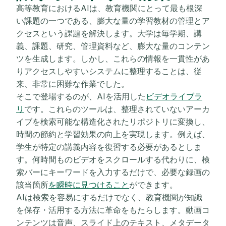
高等教育におけるAIは、教育機関にとって最も根深
い課題の一つである、膨大な量の学習教材の管理とア
クセスという課題を解決します。大学は毎学期、講
義、課題、研究、管理資料など、膨大な量のコンテン
ツを生成します。しかし、これらの情報を一貫性があ
りアクセスしやすいシステムに整理することは、従
来、非常に困難な作業でした。
そこで登場するのが、AIを活用した
ビデオライブラ
リ
です。これらのツールは、整理されていないアーカ
イブを検索可能な構造化されたリポジトリに変換し、
時間の節約と学習効果の向上を実現します。例えば、
学生が特定の講義内容を復習する必要があるとしま
す。何時間ものビデオをスクロールする代わりに、検
索バーにキーワードを入力するだけで、必要な録画の
該当箇所
を瞬時に見つけること
ができます。
AIは検索を容易にするだけでなく、教育機関が知識
を保存・活用する方法に革命をもたらします。動画コ
ンテンツは音声、スライド上のテキスト、メタデータ