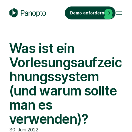
Zum
Inhalt
Demo anfordern
springen
P
a
n
o
Was ist ein
p
Vorlesungsaufzeic
t
o
hnungssystem
(und warum sollte
man es
verwenden)?
30. Juni 2022