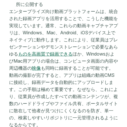
所に公開する
エンタープライズ向け動画プラットフォームは、統合
された録画アプリを活用することで、こうした機能を
実現しています。通常、これらの動画キャプチャアプ
リは、Windows、Mac、Android、iOSデバイス上で
ネイティブに動作します。これにより、従業員はプレ
ゼンテーションやデモンストレーションで必要なあら
ゆる
ものを高画質で録画できる
ほか、Windowsおよ
びMac用アプリの場合は、コンピュータ画面の内容や
周辺機器の
映像
も同時に録画することが可能です。
動画の撮影が完了すると、アプリは組織の動画CMS
に接続し、録画データを自動的にアップロードしま
す。この手順は極めて重要です。なぜなら、これによ
り、従業員が作成したすべての動画コンテンツが、複
数のハードドライブやファイル共有、ポータルサイト
に散在して他者が見つけにくくなるのを防ぎ、単一
の、検索しやすいリポジトリに一元管理されるように
なるからです。