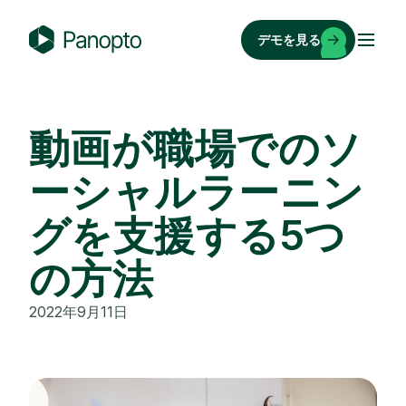
コ
ン
デモを見る
テ
P
ン
a
ツ
n
へ
o
動画が職場でのソ
ス
p
キ
ーシャルラーニン
t
ッ
o
グを支援する5つ
プ
の方法
2022年9月11日