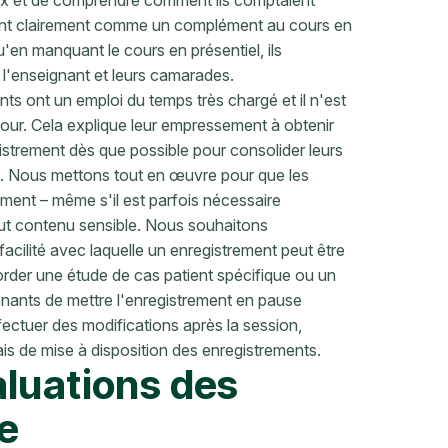
eux et de comprendre comment ils comptaient
raient clairement comme un complément au cours en
'en manquant le cours en présentiel, ils
 l'enseignant et leurs camarades.
nts ont un emploi du temps très chargé et il n'est
r jour. Cela explique leur empressement à obtenir
istrement dès que possible pour consolider leurs
é. Nous mettons tout en œuvre pour que les
ment – ​​même s'il est parfois nécessaire
out contenu sensible. Nous souhaitons
acilité avec laquelle un enregistrement peut être
rder une étude de cas patient spécifique ou un
enants de mettre l'enregistrement en pause
ffectuer des modifications après la session,
lais de mise à disposition des enregistrements.
aluations des
re