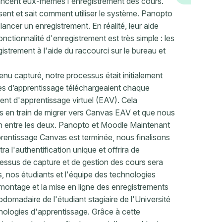
lancent eux-mêmes l'enregistrement des cours.
ent et sait comment utiliser le système. Panopto
lancer un enregistrement. En réalité, leur aide
ctionnalité d'enregistrement est très simple : les
strement à l'aide du raccourci sur le bureau et
nu capturé, notre processus était initialement
ies d’apprentissage téléchargeaient chaque
nt d'apprentissage virtuel (EAV). Cela
es en train de migrer vers Canvas EAV et que nous
on entre les deux. Panopto et Moodle Maintenant
prentissage Canvas est terminée, nous finalisons
ra l'authentification unique et offrira de
essus de capture et de gestion des cours sera
, nos étudiants et l'équipe des technologies
 montage et la mise en ligne des enregistrements
omadaire de l'étudiant stagiaire de l'Université
nologies d'apprentissage. Grâce à cette