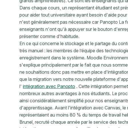
grands amphithéâtres). Ce sont les enseignants qui 
Dans chaque cours, un représentant étudiant est prés
pour aider tout universitaire ayant besoin d'aide pour 
n'est généralement pas nécessaire car Panopto La fon
enseignants n'ont qu'à appuyer sur le bouton d'enregi
présenter comme d'habitude.
En ce qui concerne le stockage et le partage du conte
très manuel : les membres de l’équipe des technolog
enregistrement dans le système. Moodle Environneme
s'explique principalement par le fait que nous somm
ne souhaitions donc pas mettre en place d'intégrati
que la migration vers notre nouvelle plateforme d'ap
l'
intégration avec Panopto
. Cette intégration permett
nombreux autres avantages à nos étudiants. Le proc
ainsi considérablement simplifié pour nos enseignants
d'apprentissage. Avant l'intégration avec Canvas, le
représentaient au moins 80 % du temps de travail hebd
Brunel, recruté chaque année par le service des tech