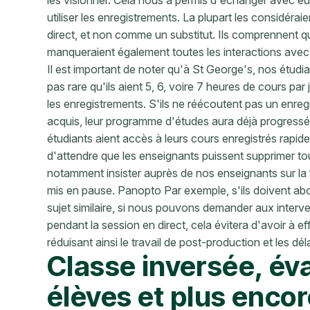
les visionner. Cela nous a permis d'échanger avec 
utiliser les enregistrements. La plupart les considé
direct, et non comme un substitut. Ils comprennent qu
manqueraient également toutes les interactions avec
Il est important de noter qu'à St George's, nos étudia
pas rare qu'ils aient 5, 6, voire 7 heures de cours pa
les enregistrements. S'ils ne réécoutent pas un enreg
acquis, leur programme d'études aura déjà progress
étudiants aient accès à leurs cours enregistrés rapide
d'attendre que les enseignants puissent supprimer t
notamment insister auprès de nos enseignants sur la f
mis en pause. Panopto Par exemple, s'ils doivent abo
sujet similaire, si nous pouvons demander aux interv
pendant la session en direct, cela évitera d'avoir à e
réduisant ainsi le travail de post-production et les dé
Classe inversée, év
élèves et plus enco