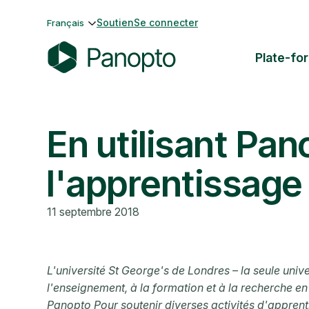
Passer
Soutien
Se connecter
Français
au
contenu
Plate-fo
P
a
n
En utilisant Pa
o
p
t
l'apprentissage
o
11 septembre 2018
L'université St George's de Londres – la seule uni
l'enseignement, à la formation et à la recherche en 
Panopto Pour soutenir diverses activités d'apprent