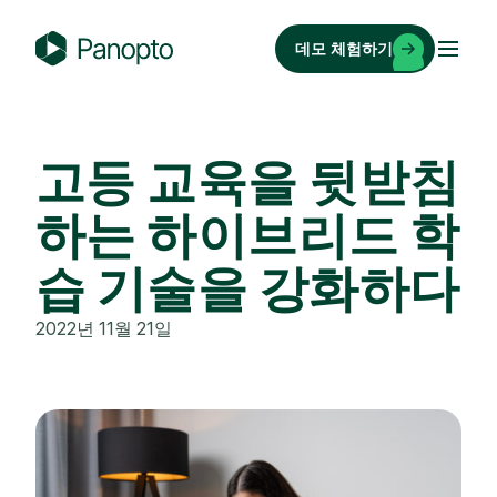
콘
텐
데모 체험하기
츠
P
로
a
바
n
로
o
고등 교육을 뒷받침
가
p
기
하는 하이브리드 학
t
o
습 기술을 강화하다
2022년 11월 21일