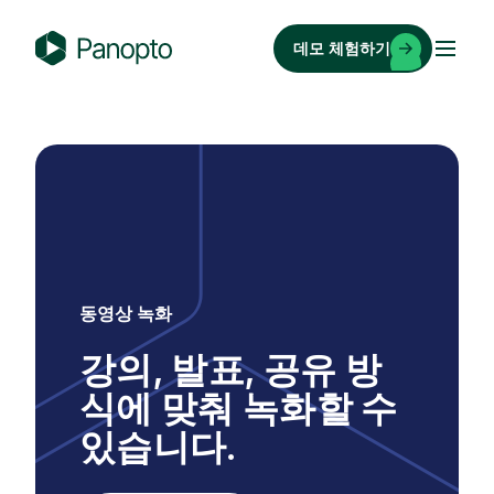
콘
텐
데모 체험하기
츠
P
로
a
바
n
로
o
가
p
기
t
o
동영상 녹화
강의, 발표, 공유 방
식에 맞춰 녹화할 수
있습니다.