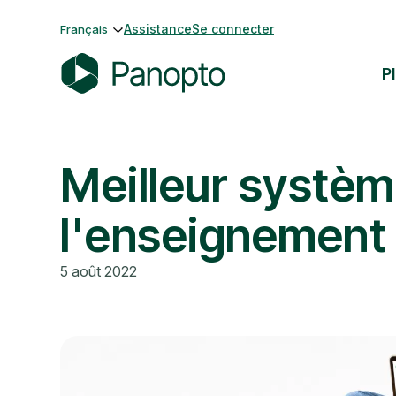
Passer
Assistance
Se connecter
Français
au
contenu
P
P
a
n
Meilleur systèm
o
p
t
l'enseignement
o
5 août 2022