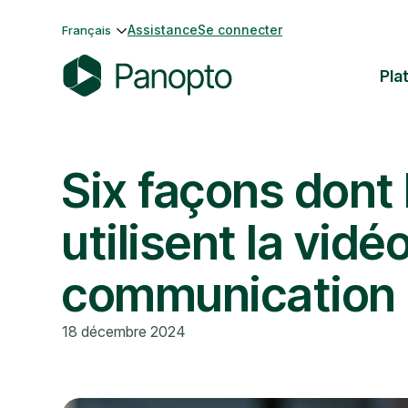
Passer
Assistance
Se connecter
Français
au
contenu
Pla
P
a
n
Six façons dont 
o
p
t
utilisent la vidé
o
communication
18 décembre 2024