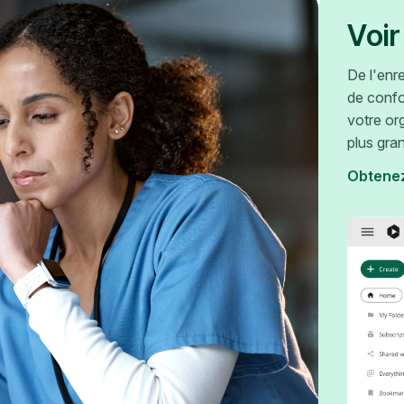
Voir
De l'enr
de confo
votre or
plus gra
Obtene