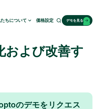
私たちについて
価格設定
デモを見る
検
索
化および改善す
noptoのデモをリクエス