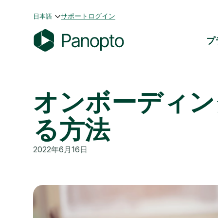
コ
サポート
ログイン
日本語
ン
テ
プ
ン
P
ツ
a
へ
n
ス
オンボーディン
o
キ
p
ッ
t
プ
る方法
o
2022年6月16日