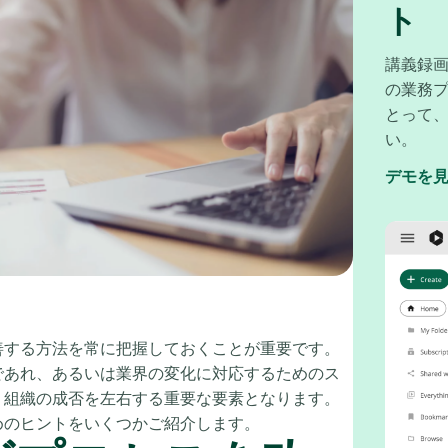
ト
講義録画
の業務
とって
い。
デモを
善する方法を常に把握しておくことが重要です。
であれ、あるいは業界の変化に対応するためのス
、組織の成否を左右する重要な要素となります。
めのヒントをいくつかご紹介します。