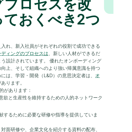
グプロセスを改
っておくべき2つ
え入れ、新入社員がそれぞれの役割で成功できる
ーディングのプロセスは
、新しい人材ができるだ
う設計されています。 優れたオンボーディング
の向上、そして組織へのより強い帰属意識を持つ
には、学習・開発（L&D）の意思決定者は、
オ
があります。
的があります：
意欲と生産性を維持するための人的ネットワーク
献するために必要な研修や指導を提供していま
う対面研修や、企業文化を紹介する資料の配布、