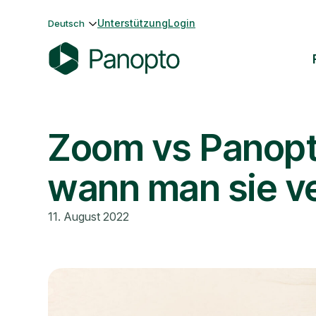
Zum
Unterstützung
Login
Deutsch
Inhalt
springen
P
a
n
Zoom vs Panopt
o
p
t
wann man sie v
o
11. August 2022