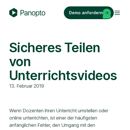
Zum
Inhalt
Demo anfordern
springen
P
a
n
o
Sicheres Teilen
p
von
t
o
Unterrichtsvideos
13. Februar 2019
Wenn Dozenten ihren Unterricht umstellen oder
online unterrichten, ist einer der häufigsten
anfänglichen Fehler, den Umgang mit den