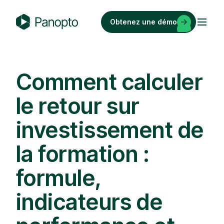
Passer
au
Obtenez une démo
contenu
P
a
n
o
Comment calculer
p
le retour sur
t
o
investissement de
la formation :
formule,
indicateurs de