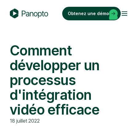
Passer
au
Obtenez une démo
contenu
P
a
n
o
Comment
p
développer un
t
o
processus
d'intégration
vidéo efficace
18 juillet 2022