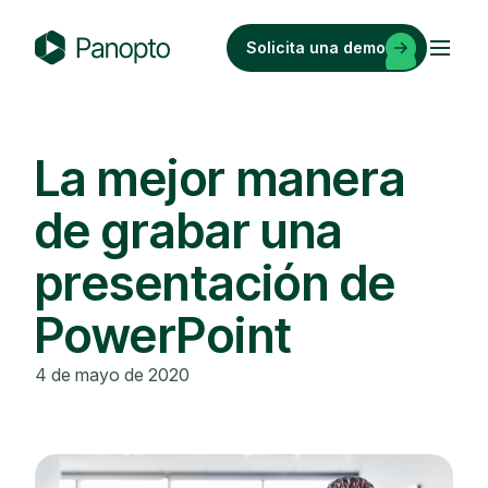
Saltar
al
Solicita una demo
contenido
P
a
n
o
La mejor manera
p
de grabar una
t
o
presentación de
PowerPoint
4 de mayo de 2020