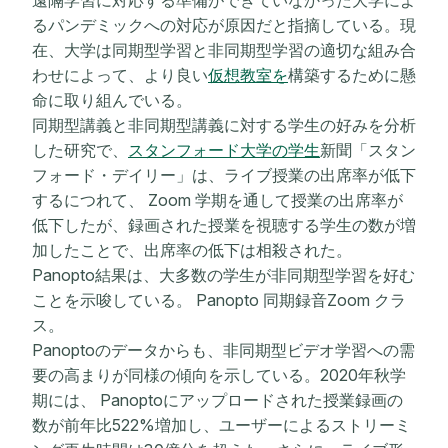
るパンデミックへの対応が原因だと指摘している。現
在、大学は
同期型学習と非同期型学習の適切な組み合
わせによって、
より良い
仮想教室を
構築するために懸
命に取り組んでいる。
同期型講義と非同期型講義に対する学生の好みを分析
した研究で、
スタンフォード大学の学生
新聞「スタン
フォード・デイリー」は、ライブ授業の出席率が低下
するにつれて、 Zoom 学期を通して授業の出席率が
低下したが、録画された授業を視聴する学生の数が増
加したことで、出席率の低下は相殺された。
Panopto結果は、大多数の学生が非同期型学習を好む
ことを示唆している。 Panopto 同期録音Zoom クラ
ス。
Panoptoのデータからも、非同期型ビデオ学習への需
要の高まりが同様の傾向を示している。2020年秋学
期には、 Panoptoにアップロードされた授業録画の
数が前年比522%増加し、
ユーザーによるストリーミ