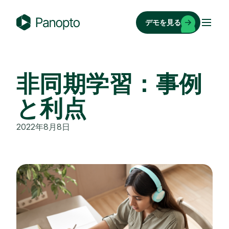
コ
ン
デモを見る
テ
P
ン
a
ツ
n
へ
o
非同期学習：事例
ス
p
キ
と利点
t
ッ
o
プ
2022年8月8日