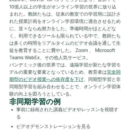
10億人以上の学生がオンライン学習の世界に放り込
まれた。教師たちは、従来の教室での学習用に設計さ
れた授業計画をオンライン学習環境に適合させるため
に、並々ならぬ努力をした。準備時間がほとんどな
く、利用できるツールも限られている中で、教師たち
は多くの時間をリアルタイムのビデオ会議を通して生
徒を教育することに費やした。 Zoom 、 Microsoft
Teams WebEx、その他人気サービス。
パンデミック後の世界では、遠隔学習が新たな学習モ
デルの重要な要素となっているため、教育者は
完全同
期型のビデオ授業への依存度を下げ
、同期型学習と非
同期型学習を組み合わせることで、オンライン学習体
験の向上を図ろうとしている。
非同期学習の例
事前に録画された講義ビデオやレッスンを視聴す
る
ビデオデモンストレーションを見る