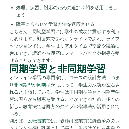
処理、練習、対応のための追加時間を活用しまし
ょう
障害に合わせて学習方法を適応させる
もちろん、同期型学習には学生の成功に貢献する利点
もあります。対面式であれオンラインであれ、ライブ
セッションでは、学生はリアルタイムで交流や議論に
参加でき、講師から即座にフィードバックや指導を受
けることができます。
同期学習と非同期学習
オンライン学習の専門家は、
コースの設計方法、つま
り
非同期型か同期型
かによって、
学生の成功が左右さ
れると主張している。学生は非同期型学習と同期型学
習の両方から恩恵を受けることができるため、多くの
新しい教育法では両方のタイプの指導法が活用されて
いる。
例えば、
反転授業
では
、教師は授業前に録画済みのレ
ッスンを生徒に課題として与え、生徒はそれを各自で