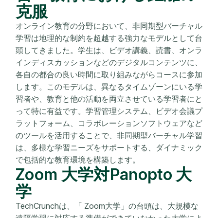
克服
オンライン教育の分野において、非同期型バーチャル
学習は地理的な制約を超越する強力なモデルとして台
頭してきました。学生は、ビデオ講義、読書、オンラ
インディスカッションなどのデジタルコンテンツに、
各自の都合の良い時間に取り組みながらコースに参加
します。このモデルは、異なるタイムゾーンにいる学
習者や、教育と他の活動を両立させている学習者にと
って特に有益です。学習管理システム、ビデオ会議プ
ラットフォーム、コラボレーションソフトウェアなど
のツールを活用することで、非同期型バーチャル学習
は、多様な学習ニーズをサポートする、ダイナミック
で包括的な教育環境を構築します。
Zoom 大学対Panopto 大
学
TechCrunchは、「 Zoom大学」の台頭は、大規模な
遠隔学習に対応する準備ができていなかった大学によ