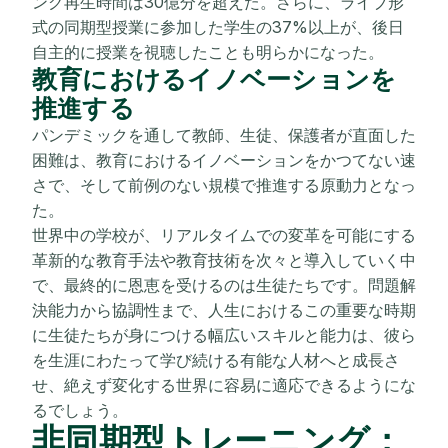
ング再生時間は30億分を超えた。さらに、ライブ形
式の同期型授業に参加した学生の37%以上が、後日
自主的に授業を視聴したことも明らかになった。
教育におけるイノベーションを
推進する
パンデミックを通して教師、生徒、保護者が直面した
困難は、教育におけるイノベーションをかつてない速
さで、そして前例のない規模で推進する原動力となっ
た。
世界中の学校が、リアルタイムでの変革を可能にする
革新的な教育手法や教育技術を次々と導入していく中
で、最終的に恩恵を受けるのは生徒たちです。問題解
決能力から協調性まで、人生におけるこの重要な時期
に生徒たちが身につける幅広いスキルと能力は、彼ら
を生涯にわたって学び続ける有能な人材へと成長さ
せ、絶えず変化する世界に容易に適応できるようにな
るでしょう。
非同期型トレーニング：