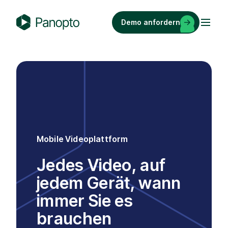
Zum
Inhalt
Demo anfordern
springen
P
a
n
o
p
t
o
Mobile Videoplattform
Jedes Video, auf
jedem Gerät, wann
immer Sie es
brauchen