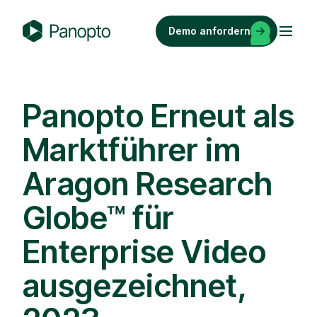
Zum
Inhalt
Demo anfordern
springen
P
a
n
o
Panopto Erneut als
p
Marktführer im
t
o
Aragon Research
Globe™ für
Enterprise Video
ausgezeichnet,