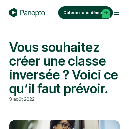
Passer
au
Obtenez une démo
contenu
P
a
n
o
Vous souhaitez
p
créer une classe
t
o
inversée ? Voici ce
qu’il faut prévoir.
9 août 2022