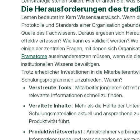
Lernstrategie stehen sollten. Hier erfahren Sie, was
Die Herausforderungen des tradi
Lernen bedeutet im Kern Wissensaustausch. Wenn di
Protokolle und Standards einer Organisation gebunde
Quelle des Fachwissens. Daraus ergeben sich Heraus
effektiv erfassen? Wie kann es validiert werden? Wo 
einige der zentralen Fragen, mit denen sich Organisa
Framatome
auseinandersetzen müssen, wenn sie di
institutionellen Wissens bewältigen.
Trotz erheblicher Investitionen in die Mitarbeiteren
Schulungsprogrammen unzufrieden. Warum?
Verstreute Tools
: Mitarbeiter jonglieren oft m
relevante Informationen schnell zu finden.
Veraltete Inhalte
: Mehr als die Hälfte der Unte
Schulungsmaterialien aktuell und ansprechend zu 
Produktivität führt.
Produktivitätsverlust
: Arbeitnehmer verbringe
Informationssuche und verschwenden so wertvoll