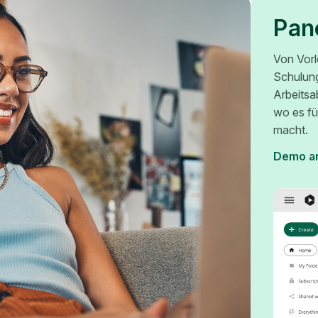
Pan
Von Vorl
Schulun
Arbeitsa
wo es fü
macht.
Demo a