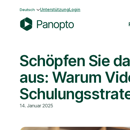
Zum
Unterstützung
Login
Deutsch
Inhalt
springen
P
a
n
Schöpfen Sie da
o
p
t
aus: Warum Vide
o
Schulungsstrate
14. Januar 2025