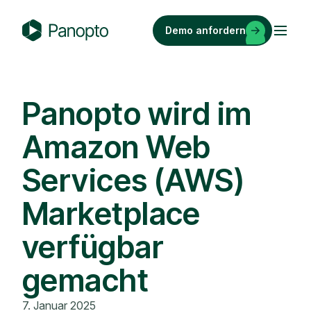
Zum
Inhalt
Demo anfordern
springen
P
a
n
o
Panopto wird im
p
Amazon Web
t
o
Services (AWS)
Marketplace
verfügbar
gemacht
7. Januar 2025