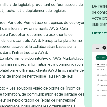
lliers de logiciels provenant de fournisseurs de
De l'enr
st, l'achat et le déploiement de logiciels
de confo
votre or
ace, Panopto Permet aux entreprises de déployer
plus gra
ent dans leurs environnements AWS. Cela
Obtene
rera l'adoption et permettra aux clients de
re de leurs contrats AWS. Panopto La plateforme
apprentissage et la collaboration basés sur la
ts dans l'infrastructure AWS.
La plateforme vidéo intuitive d'AWS Marketplace
 connaissances, la formation et la communication
lateforme offre aux clients AWS la possibilité de
ions de [nom de l'entreprise] au sein de leur
to « Les solutions vidéo de pointe de [Nom de
s de formation, de communication et de partage des
ur de l'exploitation de [Nom de l'entreprise].
rketplace, nous aidons les organisations à