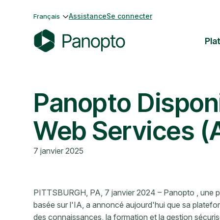
Passer
Assistance
Se connecter
Français
au
contenu
Pla
P
a
n
Panopto Disponi
o
p
t
Web Services 
o
7 janvier 2025
PITTSBURGH, PA, 7 janvier 2024 – Panopto , une pl
basée sur l'IA, a annoncé aujourd'hui que sa platefor
des connaissances, la formation et la gestion sécur