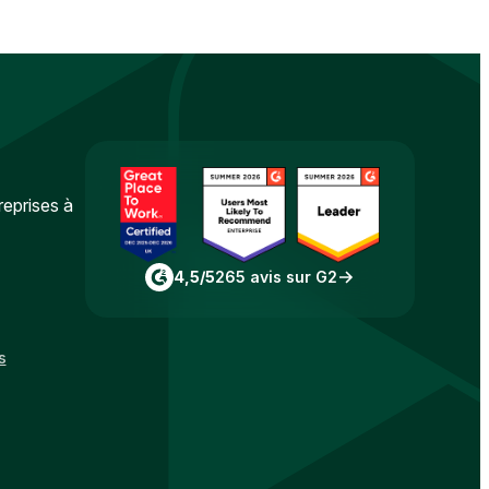
reprises à
4,5/5
265 avis sur G2
s