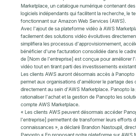
Marketplace, un catalogue numérique contenant des mi
logiciels indépendants qui facilitent la recherche, le te
fonctionnant sur Amazon Web Services (AWS).
Avec l'ajout de sa plateforme vidéo à AWS Marketpl
facilement des solutions vidéo évolutives directem
simplifiera les processus d'approvisionnement, accélé
bénéficier d'une facturation consolidée dans le cad
de [Nom de l'entreprise] est conçue pour améliorer l'
vidéo tout en tirant parti des investissements existan
Les clients AWS auront désormais accès à Panopto 
permet aux organisations d'améliorer le partage des
directement au sein d'AWS Marketplace. Panopto la p
rationaliser l'achat et la gestion de Panopto les solut
compte AWS Marketplace.
« Les clients AWS peuvent désormais accéder Panop
l'entreprise] permettent de transformer leurs effort
connaissances », a déclaré Brandon Nastoupil, directe
Panopto « En proposant notre plateforme sur AWS Ma