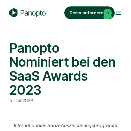
Zum
Inhalt
Demo anfordern
springen
P
a
n
o
Panopto
p
Nominiert bei den
t
o
SaaS Awards
2023
5. Juli 2023
Internationales SaaS-Auszeichnungsprogramm