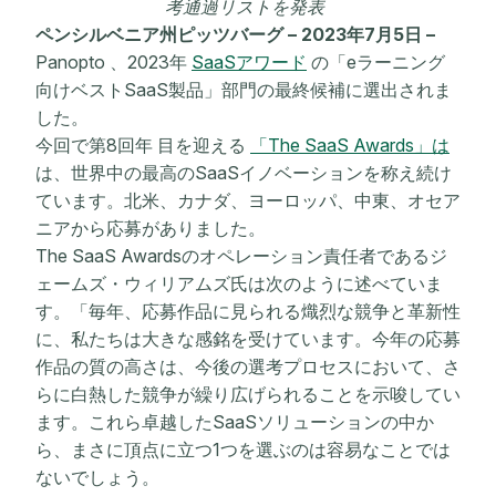
考通過リストを発表
ペンシルベニア州ピッツバーグ – 2023年7月5日 –
Panopto 、2023年
SaaSアワード
の「eラーニング
向けベストSaaS製品」部門の最終候補に選出されま
した。
今回で第8回
年
目を迎える
「The SaaS Awards」は
は、世界中の最高のSaaSイノベーションを称え続け
ています。北米、カナダ、ヨーロッパ、中東、オセア
ニアから応募がありました。
The SaaS Awardsのオペレーション責任者であるジ
ェームズ・ウィリアムズ氏は次のように述べていま
す。「毎年、応募作品に見られる熾烈な競争と革新性
に、私たちは大きな感銘を受けています。今年の応募
作品の質の高さは、今後の選考プロセスにおいて、さ
らに白熱した競争が繰り広げられることを示唆してい
ます。これら卓越したSaaSソリューションの中か
ら、まさに頂点に立つ1つを選ぶのは容易なことでは
ないでしょう。