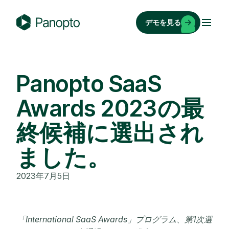
コ
ン
デモを見る
テ
P
ン
a
ツ
n
へ
o
Panopto SaaS
ス
p
キ
Awards 2023の最
t
ッ
o
終候補に選出され
プ
ました。
2023年7月5日
「International SaaS Awards」プログラム、第1次選