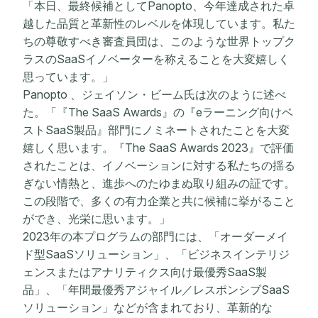
「本日、最終候補としてPanopto、今年達成された卓
越した品質と革新性のレベルを体現しています。私た
ちの尊敬すべき審査員団は、このような世界トップク
ラスのSaaSイノベーターを称えることを大変嬉しく
思っています。」
Panopto 、ジェイソン・ビーム氏は次のように述べ
た。「『The SaaS Awards』の『eラーニング向けベ
ストSaaS製品』部門にノミネートされたことを大変
嬉しく思います。『The SaaS Awards 2023』で評価
されたことは、イノベーションに対する私たちの揺る
ぎない情熱と、進歩へのたゆまぬ取り組みの証です。
この段階で、多くの有力企業と共に候補に挙がること
ができ、光栄に思います。」
2023年の本プログラムの部門には、「オーダーメイ
ド型SaaSソリューション」、「ビジネスインテリジ
ェンスまたはアナリティクス向け最優秀SaaS製
品」、「年間最優秀アジャイル／レスポンシブSaaS
ソリューション」などが含まれており、革新的な