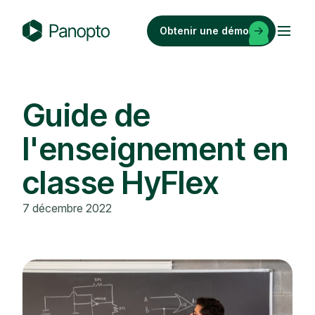
Passer
au
Obtenir une démo
contenu
P
a
n
o
Guide de
p
l'enseignement en
t
o
classe HyFlex
7 décembre 2022