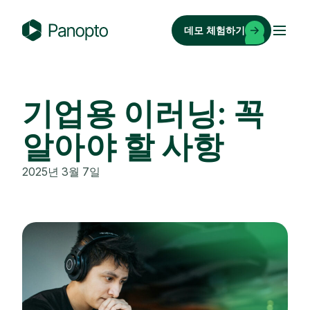
콘
텐
데모 체험하기
츠
P
로
a
바
n
로
o
기업용 이러닝: 꼭
가
p
기
알아야 할 사항
t
o
2025년 3월 7일