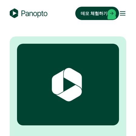
콘
텐
데모 체험하기
츠
P
로
a
바
n
로
o
가
p
기
t
o