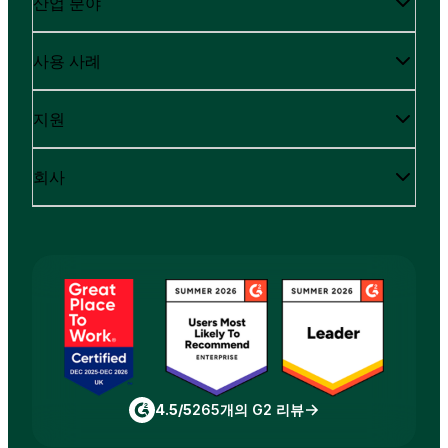
산업 분야
사용 사례
지원
회사
4.5/5
265개의 G2 리뷰