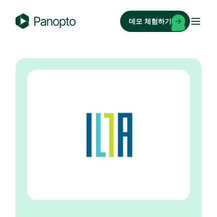
콘
텐
데모 체험하기
츠
P
로
a
바
n
로
o
가
p
기
t
o