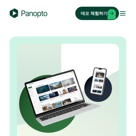
콘
텐
데모 체험하기
츠
P
로
a
바
n
로
o
가
p
기
t
o