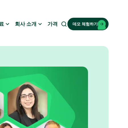
료
회사 소개
가격
데모 체험하기
검
색