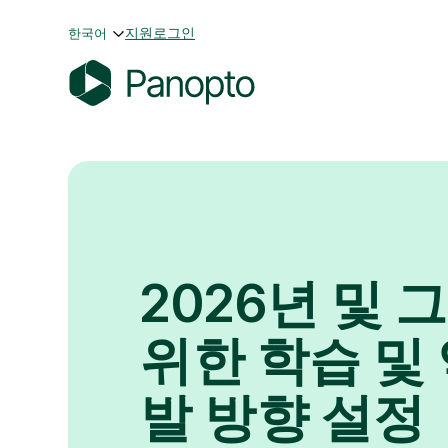
콘
지원
로그인
한국어
텐
츠
로
P
바
a
로
n
가
o
기
p
t
o
2026년 및 
위한 학습 및
발 방향 설정