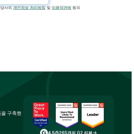
 당사의
개인정보 처리방침
및
이용약관에
동의
폼을 구축했
4.5/5
265개의 G2 리뷰