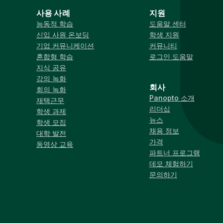
사용 사례
지원
능동적 학습
도움말 센터
신입 사원 온보딩
학생 지원
기업 커뮤니케이션
커뮤니티
혼합형 학습
로그인 도움말
지식 공유
강의 녹화
회사
회의 녹화
Panopto 소개
재택근무
리더십
학생 과제
뉴스
학생 모집
채용 정보
대학 발전
가격
동영상 교육
파트너 프로그램
데모 체험하기
문의하기