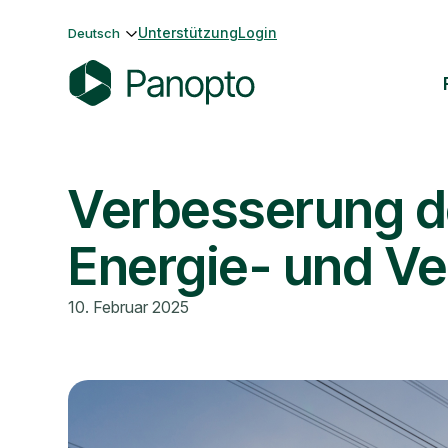
Zum
Unterstützung
Login
Deutsch
Inhalt
springen
P
a
n
Verbesserung de
o
p
t
Energie- und V
o
10. Februar 2025