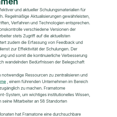
ehmen
ektiver und aktueller Schulungsmaterialien für
ch. Regelmäßige Aktualisierungen gewährleisten,
riften, Verfahren und Technologien entsprechen.
sionskontrolle verschiedene Versionen der
eiter stets Zugriff auf die aktuellsten
htert zudem die Erfassung von Feedback und
nst zur Effektivität der Schulungen. Der
lung und somit die kontinuierliche Verbesserung
ich wandelnden Bedürfnissen der Belegschaft
m notwendige Ressourcen zu zentralisieren und
ome
, einem führenden Unternehmen im Bereich
ht zugänglich zu machen. Framatome
t-System, um wichtiges institutionelles Wissen,
n seine Mitarbeiter an 58 Standorten
s Monaten hat Framatone eine durchsuchbare