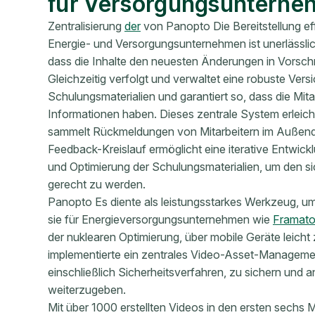
für Versorgungsuntern
Zentralisierung
der
von Panopto Die Bereitstellung eff
Energie- und Versorgungsunternehmen ist unerlässli
dass die Inhalte den neuesten Änderungen in Vorsch
Gleichzeitig verfolgt und verwaltet eine robuste Ver
Schulungsmaterialien und garantiert so, dass die Mitarb
Informationen haben. Dieses zentrale System erleic
sammelt Rückmeldungen von Mitarbeitern im Außendie
Feedback-Kreislauf ermöglicht eine iterative Entwick
und Optimierung der Schulungsmaterialien, um den s
gerecht zu werden.
Panopto Es diente als leistungsstarkes Werkzeug, u
sie für Energieversorgungsunternehmen wie
Framat
der nuklearen Optimierung, über mobile Geräte leic
implementierte ein zentrales Video-Asset-Managemen
einschließlich Sicherheitsverfahren, zu sichern und a
weiterzugeben.
Mit über 1000 erstellten Videos in den ersten sech