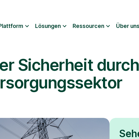
Plattform
Lösungen
Ressourcen
Über un
r Sicherheit durc
ersorgungssektor
Seh