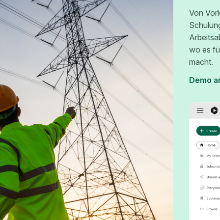
Von Vorl
Schulun
Arbeitsa
wo es fü
macht.
Demo a