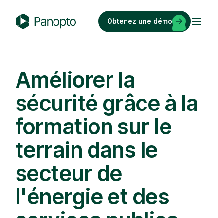
Passer
au
Obtenez une démo
contenu
P
a
n
o
Améliorer la
p
sécurité grâce à la
t
o
formation sur le
terrain dans le
secteur de
l'énergie et des