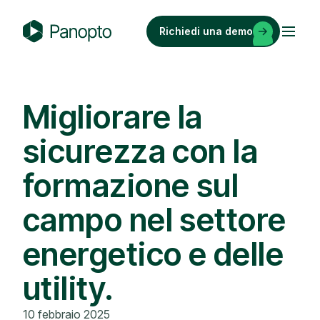
Vai
al
Richiedi una demo
contenuto
P
a
n
o
Migliorare la
p
sicurezza con la
t
o
formazione sul
campo nel settore
energetico e delle
utility.
10 febbraio 2025