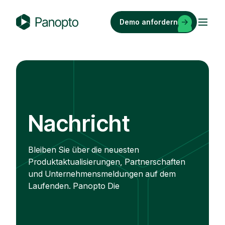
Zum
Inhalt
Demo anfordern
springen
P
a
n
o
p
t
o
Nachricht
Bleiben Sie über die neuesten
Produktaktualisierungen, Partnerschaften
und Unternehmensmeldungen auf dem
Laufenden. Panopto Die