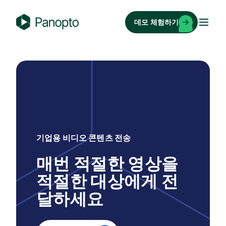
콘
텐
데모 체험하기
츠
P
로
a
바
n
로
o
가
p
기
t
o
기업용 비디오 콘텐츠 전송
매번 적절한 영상을
적절한 대상에게 전
달하세요