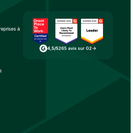
reprises à
4,5/5
265 avis sur G2
s