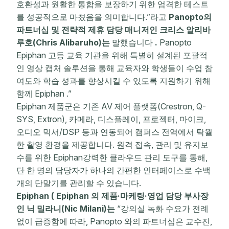
호환성과 원활한 통합을 보장하기 위한 엄격한 테스트
를 성공적으로 마쳤음을 의미합니다.”라고
Panopto의
파트너십 및 전략적 제휴 담당 매니저인 크리스 알리바
루호(Chris Alibaruho)는
말했습니다
.
Panopto
Epiphan 고등 교육 기관을 위해 특별히 설계된 포괄적
인 영상 캡처 솔루션을 통해 교육자와 학생들이 수업 참
여도와 학습 성과를 향상시킬 수 있도록 지원하기 위해
함께 Epiphan .”
Epiphan 제품군은 기존 AV 제어 플랫폼(Crestron, Q-
SYS, Extron), 카메라, 디스플레이, 프로젝터, 마이크,
오디오 믹서/DSP 등과 연동되어 캠퍼스 전역에서 탁월
한 촬영 환경을 제공합니다. 원격 접속, 관리 및 유지보
수를 위한 Epiphan강력한 클라우드 관리 도구를 통해,
단 한 명의 담당자가 하나의 간편한 인터페이스로 수백
개의 단말기를 관리할 수 있습니다.
Epiphan ( Epiphan 의 제품·마케팅·영업 담당 부사장
인 닉 밀라니(Nic Milani)는
“강의실 녹화 수요가 전례
없이 급증함에 따라, Panopto 와의 파트너십은 교수진,