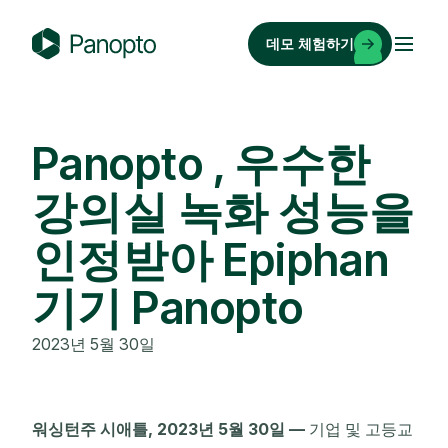
콘
텐
데모 체험하기
츠
P
로
a
바
n
로
o
Panopto , 우수한
가
p
기
강의실 녹화 성능을
t
o
인정받아 Epiphan
기기 Panopto
2023년 5월 30일
워싱턴주 시애틀, 2023년 5월 30일 —
기업 및 고등교