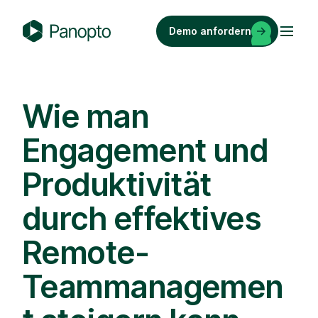
Zum
Inhalt
Demo anfordern
springen
P
a
n
o
Wie man
p
Engagement und
t
o
Produktivität
durch effektives
Remote-
Teammanagemen